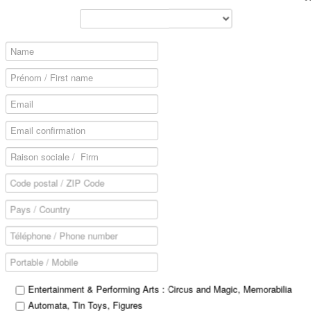
uis représentée le 14 brumaire an XIII à l'Opéra-Comique
lma
(Rossini) 1819.
s key, its crank, its tunes-list and handwritten instructions of the
t cabinet with two pilasters, crowned with Corinthian capital
 veneer are to be regretted.
ght 960mm
Entertainment & Performing Arts : Circus and Magic, Memorabilia
Automata, Tin Toys, Figures