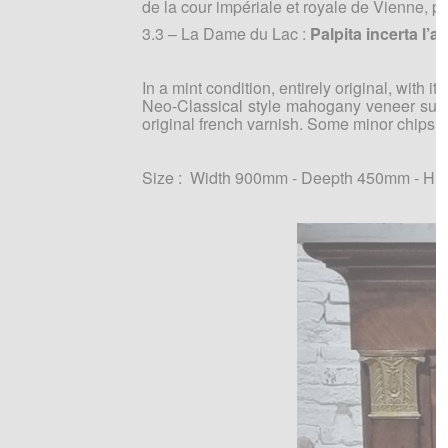
de la cour impériale et royale de Vienne, p
3.3 – La Dame du Lac :
Palpita incerta l’a
In a mint condition, entirely original, with it
Neo-Classical style mahogany veneer suppor
original french varnish. Some minor chips of
Size : Width 900mm - Deepth 450mm - Hi