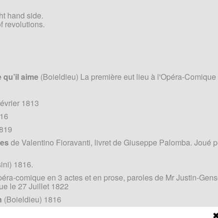
ght hand side.
f revolutions.
 qu’il aime
(Boieldieu) La première eut lieu à l'Opéra-Comique
février 1813
816
1819
ses
de Valentino Fioravanti, livret de Giuseppe Palomba. Joué p
ini) 1816.
péra-comique en 3 actes et en prose, paroles de Mr Justin-Genso
ue le 27 Juillet 1822
n
(Boieldieu) 1816
 il Sotteraneo avec des paroles de Giuseppe Carpani et une mu