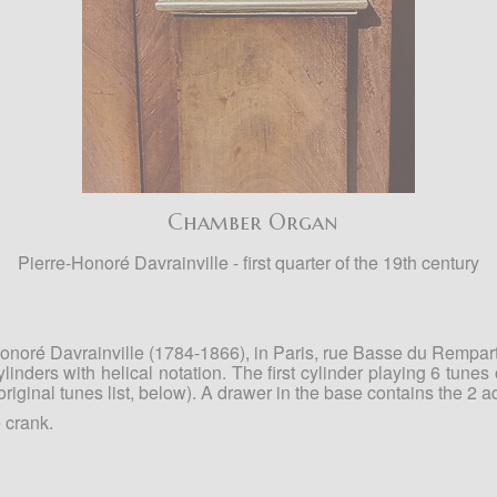
Chamber Organ
Pierre-Honoré Davrainville - first quarter of the 19th century
noré Davrainville (1784-1866), in Paris, rue Basse du Rempart
linders with helical notation. The first cylinder playing 6 tune
original tunes list, below). A drawer in the base contains the 2 a
 crank.