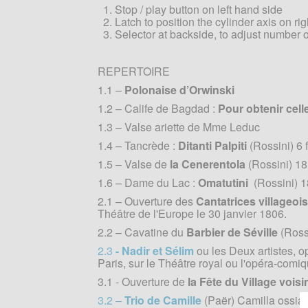
Stop / play button on left hand side
Latch to position the cylinder axis on ri
Selector at backside, to adjust number o
REPERTOIRE
1.1 –
Polonaise d’Orwinski
1.2 – Calife de Bagdad :
Pour obtenir celle
1.3 – Valse ariette de Mme Leduc
1.4 – Tancrède :
Ditanti Palpiti
(Rossini) 6 
1.5 – Valse de
la Cenerentola
(Rossini) 1
1.6 – Dame du Lac :
Omatutini
(Rossini) 
2.1 – Ouverture des
Cantatrices villageoi
Théâtre de l'Europe le 30 janvier 1806.
2.2 – Cavatine du
Barbier de Séville
(Ross
2.3
- Nadir et Sélim
ou les Deux artistes, o
Paris, sur le Théâtre royal ou l'opéra-comiq
3.1 - Ouverture de
la Fête du Village voisi
3.2 –
Trio de Camille
(Paër) Camilla ossia