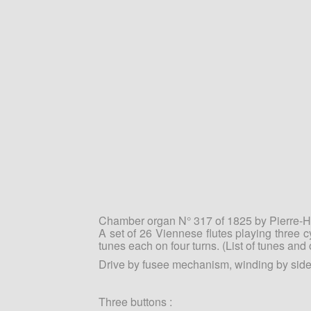
Chamber organ N° 317 of 1825 by Pierre-Ho
A set of 26 Viennese flutes playing three cy
tunes each on four turns. (List of tunes and 
Drive by fusee mechanism, winding by side
Three buttons :