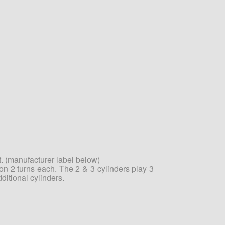
. (manufacturer label below)
s on 2 turns each. The 2 & 3 cylinders play 3
dditional cylinders.