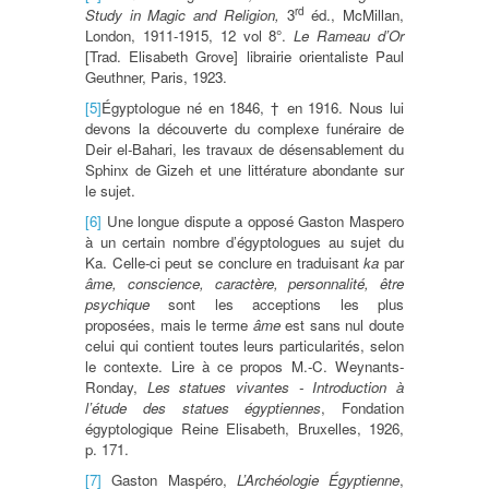
rd
Study in Magic and Religion,
3
éd., McMillan,
London, 1911-1915, 12 vol 8°.
Le Rameau d’Or
[Trad. Elisabeth Grove] librairie orientaliste Paul
Geuthner, Paris, 1923.
[5]
Égyptologue né en 1846, † en 1916. Nous lui
devons la découverte du complexe funéraire de
Deir el-Bahari, les travaux de désensablement du
Sphinx de Gizeh et une littérature abondante sur
le sujet.
[6]
Une longue dispute a opposé Gaston Maspero
à un certain nombre d’égyptologues au sujet du
Ka. Celle-ci peut se conclure en traduisant
ka
par
âme, conscience, caractère, personnalité, être
psychique
sont les acceptions les plus
proposées, mais le terme
âme
est sans nul doute
celui qui contient toutes leurs particularités, selon
le contexte. Lire à ce propos M.-C. Weynants-
Ronday,
Les statues vivantes - Introduction à
l’étude des statues égyptiennes
, Fondation
égyptologique Reine Elisabeth, Bruxelles, 1926,
p. 171.
[7]
Gaston Maspéro,
L’Archéologie Égyptienne
,