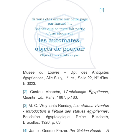
[1]
Musée du Louvre – Dpt des Antiquités
er
égyptiennes, Aile Sully, 1
et., Salle 22, N° d’Inv.
E 3023.
[2]
Gaston Maspéro,
L’Archéologie Égyptienne
,
Quantin Éd., Paris, 1887, p.183.
[3]
M.-C. Weynants-Ronday,
Les statues vivantes
- Introduction à l’étude des statues égyptiennes
,
Fondation égyptologique Reine Elisabeth,
Bruxelles, 1926, p. 63.
[4]
James George Frazer,
the Golden Bough – A