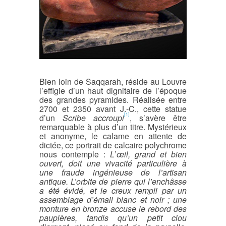
Bien loin de Saqqarah, réside au Louvre
l’effigie d’un haut dignitaire de l’époque
des grandes pyramides. Réalisée entre
2700 et 2350 avant J.-C., cette statue
[1]
d’un
Scribe accroupi
, s’avère être
remarquable à plus d’un titre. Mystérieux
et anonyme, le calame en attente de
dictée, ce portrait de calcaire polychrome
nous contemple :
L
’
œil, grand et bien
ouvert, doit une vivacité particulière à
une fraude ingénieuse de l’artisan
antique. L’orbite de pierre qui l’enchâsse
a été évidé, et le creux rempli par un
assemblage d’émail blanc et noir ; une
monture en bronze accuse le rebord des
paupières, tandis qu’un petit clou