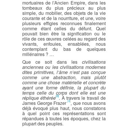
mortuaires de l’Ancien Empire, dans les
tombeaux du plus précieux au plus
simple, du mobilier, des objets de la vie
courante et de la nourriture, et une, voire
plusieurs effigies reconnues finalement
comme étant celles du défunt. Quel
pouvait bien être la signification ou le
rôle de ces œuvres celées au regard des
vivants, enfouies, ensablées, nous
contemplant du bas de quelques
millénaires ? …
Que ce soit dans les
civilisations
anciennes ou les civilisations modernes
dites primitives, l’âme n’est pas conçue
comme une abstraction, mais plutôt
comme une chose matérielle et concrète
ayant une forme définie, la plupart du
temps celle du corps dont elle est une
[3]
réplique éthérée
. À travers le travail de
[4]
James George Frazer
, que nous avons
déjà évoqué plus haut, nous constatons
à quel point ces représentations sont
répandues à toutes les époques, chez la
plupart des peuples.