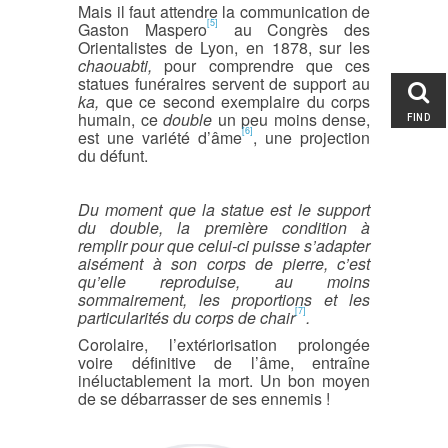
Mais il faut attendre la communication de
[5]
Gaston Maspero
au Congrès des
Orientalistes de Lyon, en 1878, sur les
chaouabti
,
pour comprendre que ces
statues funéraires servent de support au
ka
,
que ce second exemplaire du corps
humain, ce
double
un peu moins dense,
FIND
[6]
est une variété d’âme
, une projection
du défunt.
Du moment que la statue est le support
du double, la première condition à
remplir pour que celui-ci puisse s’adapter
aisément à son corps de pierre, c’est
qu’elle reproduise, au moins
sommairement, les proportions et les
[7]
particularités du corps de chair
.
Corolaire, l’extériorisation prolongée
voire définitive de l’âme, entraîne
inéluctablement la mort. Un bon moyen
de se débarrasser de ses ennemis !