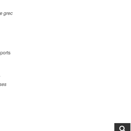
e grec
ports
e
euses