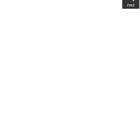
FIND
é