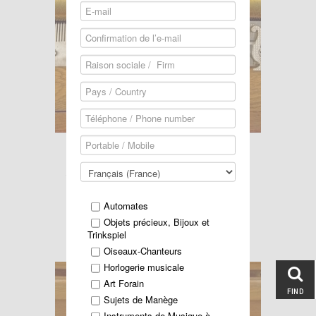
Lire la suite...
Vente du 8 Novembre 2005
ARTCURIAL - PARIS S.V.V.
Automates
Objets précieux, Bijoux et
Trinkspiel
Bijoux à musique
Oiseaux-Chanteurs
Horlogerie musicale
Art Forain
FIND
Sujets de Manège
Instruments de Musique à