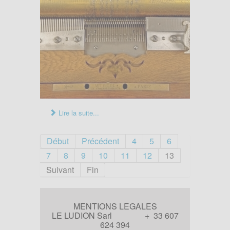
Lire la suite...
Début
Précédent
4
5
6
7
8
9
10
11
12
13
Suivant
Fin
MENTIONS LEGALES
LE LUDION Sarl + 33 607
624 394