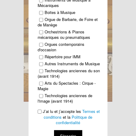
Mécaniques
Boites à Musique
Orgue de Barbarie, de Foire et
de Manège
Orchestrions & Pianos
mécaniques ou pneumatiques
Orgues contemporains
d'occasion
Répertoire pour IMM
Autres Instruments de Musique
Technologies anciennes du son
(avant 1914)
Arts du Spectacles : Cirque -
Magie
Technologies anciennes de
l'image (avant 1914)
Lire la suite...
J’ai lu et j’accepte les
Termes et
conditions
et la
Politique de
confidentialité
Vente du 8 Novembre 2005
S'inscrire