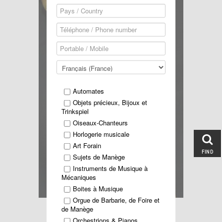
Automates
Objets précieux, Bijoux et
Trinkspiel
Oiseaux-Chanteurs
Horlogerie musicale
Art Forain
FIND
Sujets de Manège
Instruments de Musique à
Mécaniques
Boites à Musique
Orgue de Barbarie, de Foire et
de Manège
Lire la suite...
Orchestrions & Pianos