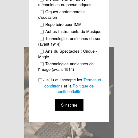
mécaniques ou pneumatiques
Vente du 4 Juillet 2011
Orgues contemporains
d'occasion
CHAUSSON ENCHERES
Répertoire pour IMM
Autres Instruments de Musique
Technologies anciennes du son
L. LAMBERT -
Bébé
niche
automate
(avant 1914)
Arts du Spectacles : Cirque -
Magie
Technologies anciennes de
l'image (avant 1914)
J’ai lu et j’accepte les
Termes et
conditions
et la
Politique de
confidentialité
S'inscrire