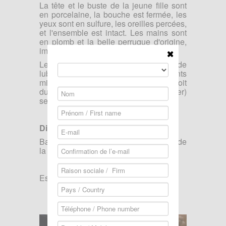
La tête et le buste de la jeune fille sont
en porcelaine, la bouche est fermée, les
yeux sont en sulfure, les oreilles percées,
et l'ensemble est intact. Les mains sont
en plomb et la belle perruque d'origine,
impeccable.
Les mouvements nécessitent un peu de
lubrification, et quelques accidents
mineurs (éclat de placage au pied droit
du piano ; pieds du tabouret à recoller)
seront vite réparés. Clef manquante.
Dimensions
Base de la vitrine 50x50 cm - Hauteur de
la pianiste 45 cm.
Estimation
3500/4000 €
vendu