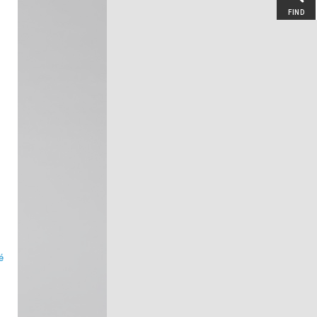
FIND
é