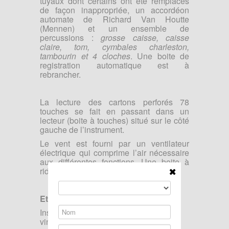
tuyaux dont certains ont été remplacés
de façon inappropriée, un accordéon
automate de Richard Van Houtte
(Mennen) et un ensemble de
percussions :
grosse caisse, caisse
claire, tom, cymbales charleston,
tambourin et 4 cloches
. Une boite de
registration automatique est à
rebrancher.
La lecture des cartons perforés 78
touches se fait en passant dans un
lecteur (boite à touches) situé sur le côté
gauche de l’instrument.
Le vent est fourni par un ventilateur
électrique qui comprime l’air nécessaire
aux différentes fonctions. Une boite à
rideau régule la pression.
Etat
Instrument sain, à restaurer. Avec une
vingtaine de cartons.