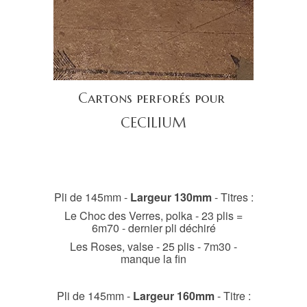
Cartons perforés pour
CECILIUM
Pli de 145mm -
Largeur 130mm
- Titres :
Le Choc des Verres, polka - 23 plis =
6m70 - dernier pli déchiré
Les Roses, valse - 25 plis - 7m30 -
manque la fin
Automates
Objets précieux, Bijoux et
Pli de 145mm -
Largeur 160mm
- Titre :
Trinkspiel