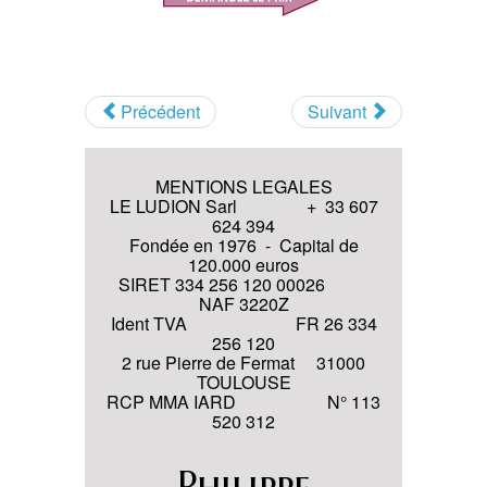
J’ai lu et j’accepte les
Termes et
conditions
et la
Politique de
confidentialité
Précédent
Suivant
S'inscrire
MENTIONS LEGALES
LE LUDION Sarl + 33 607
624 394
Fondée en 1976 - Capital de
120.000 euros
SIRET 334 256 120 00026
NAF 3220Z
Ident TVA FR 26 334
256 120
2 rue Pierre de Fermat 31000
TOULOUSE
RCP MMA IARD N° 113
520 312
Philippe